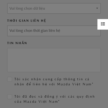
Vui lòng chọn dữ liệu
THỜI GIAN LIÊN HỆ
TIN NHẮN
Tôi xác nhận cung cấp thông tin cá
nhân để liên hệ với Mazda Việt Nam*
Tôi đã đọc và đồng ý với các quy định
của Mazda Việt Nam*