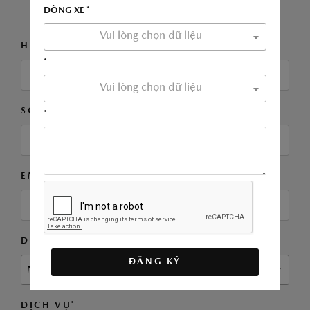
MẪU BÊN DƯỚI
DÒNG XE *
Vui lòng chọn dữ liệu
HỌ VÀ TÊN*
*
Vui lòng chọn dữ liệu
SỐ ĐIỆN THOẠI *
*
EMAIL
DÒNG XE *
ĐĂNG KÝ
MAZDA CX-90
DỊCH VỤ*