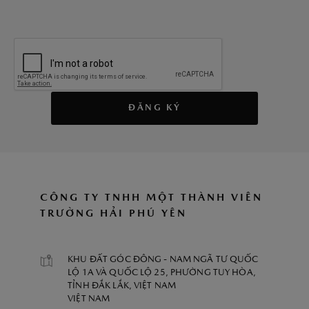
ĐĂNG KÝ
CÔNG TY TNHH MỘT THÀNH VIÊN
TRƯỜNG HẢI PHÚ YÊN
KHU ĐẤT GÓC ĐÔNG - NAM NGÃ TƯ QUỐC
LỘ 1A VÀ QUỐC LỘ 25, PHƯỜNG TUY HÒA,
TỈNH ĐẮK LẮK, VIỆT NAM
VIỆT NAM