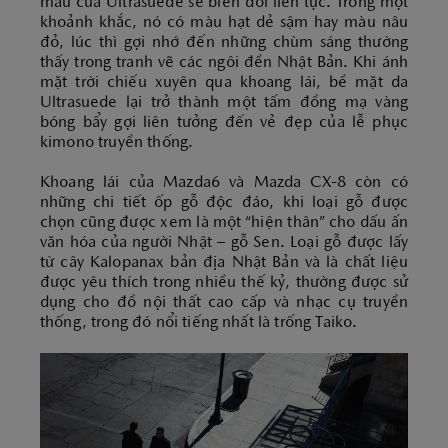
màu của Ultrasuede sẽ biến đổi liên tục. Trong một
khoảnh khắc, nó có màu hạt dẻ sậm hay màu nâu
đỏ, lúc thì gợi nhớ đến những chùm sáng thường
thấy trong tranh vẽ các ngôi đền Nhật Bản. Khi ánh
mặt trời chiếu xuyên qua khoang lái, bề mặt da
Ultrasuede lại trở thành một tấm đồng mạ vàng
bóng bẩy gợi liên tưởng đến vẻ đẹp của lễ phục
kimono truyền thống.
Khoang lái của Mazda6 và Mazda CX-8 còn có
những chi tiết ốp gỗ độc đáo, khi loại gỗ được
chọn cũng được xem là một “hiện thân” cho dấu ấn
văn hóa của người Nhật – gỗ Sen. Loại gỗ được lấy
từ cây Kalopanax bản địa Nhật Bản và là chất liệu
được yêu thích trong nhiều thế kỷ, thường được sử
dụng cho đồ nội thất cao cấp và nhạc cụ truyền
thống, trong đó nổi tiếng nhất là trống Taiko.