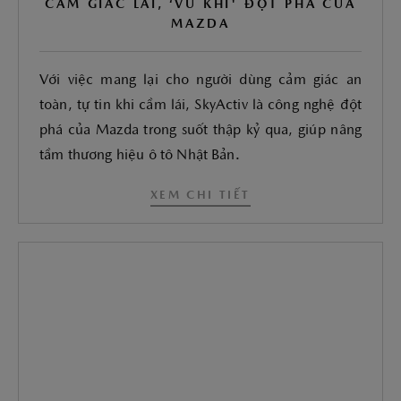
CẢM GIÁC LÁI, ‘VŨ KHÍ' ĐỘT PHÁ CỦA
MAZDA
Với việc mang lại cho người dùng cảm giác an
toàn, tự tin khi cầm lái, SkyActiv là công nghệ đột
phá của Mazda trong suốt thập kỷ qua, giúp nâng
tầm thương hiệu ô tô Nhật Bản.
XEM CHI TIẾT