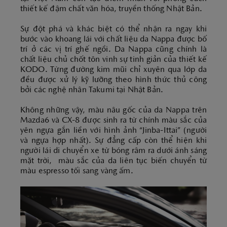
thiết kế đậm chất văn hóa, truyền thống Nhật Bản.
Sự đột phá và khác biệt có thể nhận ra ngay khi
bước vào khoang lái với chất liệu da Nappa được bố
trí ở các vị trí ghế ngồi. Da Nappa cũng chính là
chất liệu chủ chốt tôn vinh sự tinh giản của thiết kế
KODO. Từng đường kim mũi chỉ xuyên qua lớp da
đều được xử lý kỹ lưỡng theo hình thức thủ công
bởi các nghệ nhân Takumi tại Nhật Bản.
Không những vậy, màu nâu gốc của da Nappa trên
Mazda6 và CX-8 được sinh ra từ chính màu sắc của
yên ngựa gắn liền với hình ảnh “Jinba-Ittai” (người
và ngựa hợp nhất). Sự đẳng cấp còn thể hiện khi
người lái di chuyển xe từ bóng râm ra dưới ánh sáng
mặt trời, màu sắc của da liên tục biến chuyển từ
màu espresso tối sang vàng ấm.