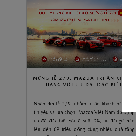
ĐẶT LỊCH HẸN
MỪNG LỄ 2/9, MAZDA TRI ÂN KHÁCH
HÀNG VỚI ƯU ĐÃI ĐẶC BIỆT
Nhân dịp lễ 2/9, nhằm tri ân khách hàng đã
tin yêu và lựa chọn, Mazda Việt Nam áp dụng
ưu đãi đặc biệt với lãi suất 0%, ưu đãi giá bán
lên đến 69 triệu đồng cùng nhiều quà tặng