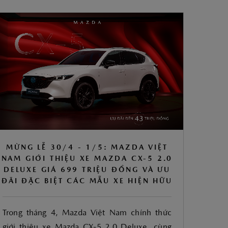
MỪNG LỄ 30/4 - 1/5: MAZDA VIỆT
NAM GIỚI THIỆU XE MAZDA CX-5 2.0
DELUXE GIÁ 699 TRIỆU ĐỒNG VÀ ƯU
ĐÃI ĐẶC BIỆT CÁC MẪU XE HIỆN HỮU
Trong tháng 4, Mazda Việt Nam chính thức
giới thiệu xe Mazda CX-5 2.0 Deluxe, cùng