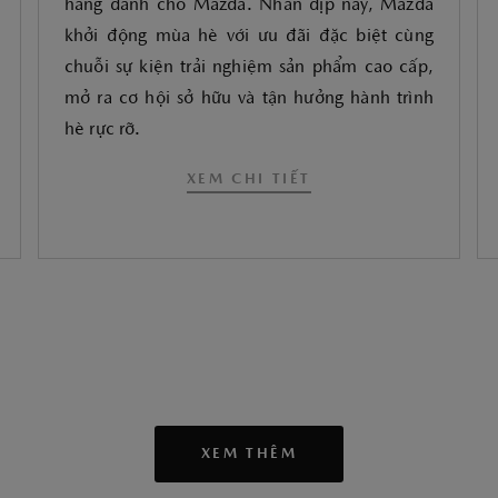
hàng dành cho Mazda. Nhân dịp này, Mazda
khởi động mùa hè với ưu đãi đặc biệt cùng
chuỗi sự kiện trải nghiệm sản phẩm cao cấp,
mở ra cơ hội sở hữu và tận hưởng hành trình
hè rực rỡ.
XEM CHI TIẾT
XEM THÊM