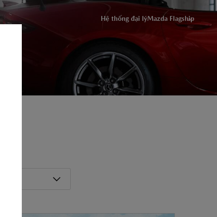
ĐỒNG Ý
Hệ thống đại lý
Mazda Flagship
ỨNG DỤNG THACO AUTO SERVICES