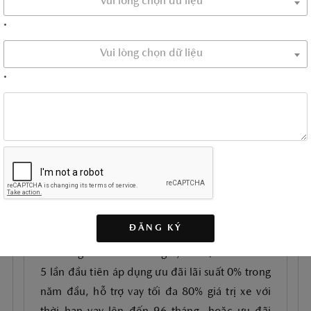
Vui lòng chọn dữ liệu
*
Vui lòng chọn dữ liệu
TÌM HIỂU THÊM
*
MAZDA CX-5 LẦN ĐẦU ÁP DỤNG ƯU
ĐÃI LÃI SUẤT 0%, MỞ RỘNG CƠ HỘI
SỞ HỮU SUV CHO KHÁCH HÀNG
ĐĂNG KÝ
Từ tháng 7 đến hết tháng 9/2026, Mazda CX-
5 lần đầu tiên áp dụng ưu đãi lãi suất 0% trong
năm đầu, hỗ trợ vay tối đa 80% giá trị xe với