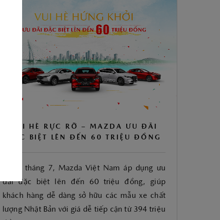
THACO AUTO Services tích hợp những tính năng nổi bật như Quản
lý xe và cung cấp thông tin hướng dẫn sử dụng xe, Đặt hẹn dịch vụ
tại đại lý mình yêu thích, Cập nhật thông tin sự kiện, ưu đãi mới
nhất từ Mazda Việt Nam.
TẢI ỨNG DỤNG
VUI HÈ RỰC RỠ – MAZDA ƯU ĐÃI
ĐẶC BIỆT LÊN ĐẾN 60 TRIỆU ĐỒNG
Trong tháng 7, Mazda Việt Nam áp dụng ưu
đãi đặc biệt lên đến 60 triệu đồng, giúp
khách hàng dễ dàng sở hữu các mẫu xe chất
lượng Nhật Bản với giá dễ tiếp cận từ 394 triệu