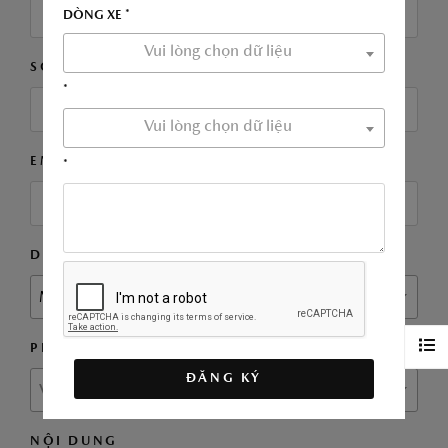
DÒNG XE *
Vui lòng chọn dữ liệu
SỐ ĐIỆN THOẠI *
*
Vui lòng chọn dữ liệu
EMAIL
*
DÒNG XE *
MAZDA3 SPORT
PHIÊN BẢN
ĐĂNG KÝ
Vui lòng chọn dữ liệu
NỘI DUNG